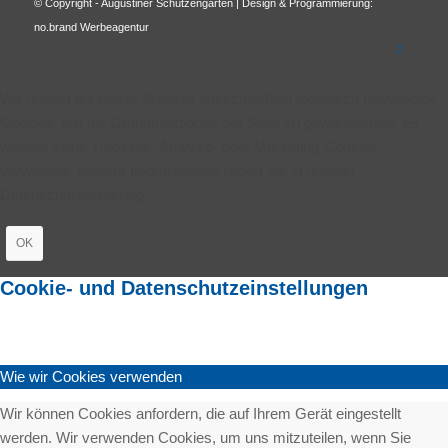
© Copyright - Augustiner Schützengarten | Design & Programmierung:
no.brand Werbeagentur
Wir nutzen auf dieser Website ausschließlich technisch notwendige
Cookies, um die Grundfunktionen der Seite zu gewährleisten. Es
werden keine Tracking-, Analyse- oder Marketing-Cookies
verwendet. Weitere Informationen finden Sie in unserer
Datenschutzerklärung.
OK
Cookie- und Datenschutzeinstellungen
Wie wir Cookies verwenden
Wir können Cookies anfordern, die auf Ihrem Gerät eingestellt
werden. Wir verwenden Cookies, um uns mitzuteilen, wenn Sie