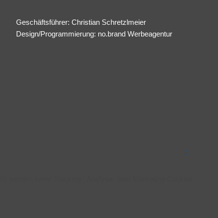
Geschäftsführer: Christian Schretzlmeier
Design/Programmierung:
no.brand Werbeagentur
 Es werden keine Tracking-, Analyse- oder Marketing-Cookies