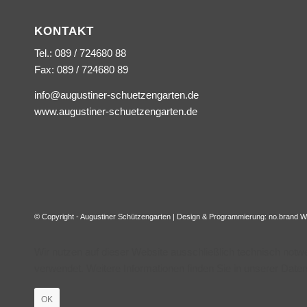
KONTAKT
Tel.: 089 / 724680 88
Fax: 089 / 724680 89
info@augustiner-schuetzengarten.de
www.augustiner-schuetzengarten.de
© Copyright - Augustiner Schützengarten | Design & Programmierung:
no.brand W
Wir nutzen auf dieser Website ausschließlich technisch not
verwendet. Weitere Informationen finden Sie in unserer Date
OK