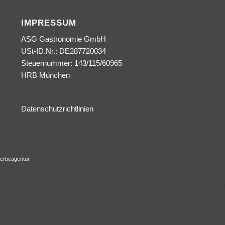
IMPRESSUM
ASG Gastronomie GmbH
USt-ID.Nr.: DE287720034
Steuernummer: 143/115/60965
HRB München
Datenschutzrichtlinien
erbeagentur
wendige Cookies, um die Grundfunktionen der Seite zu gewährleisten.
nschutzerklärung.