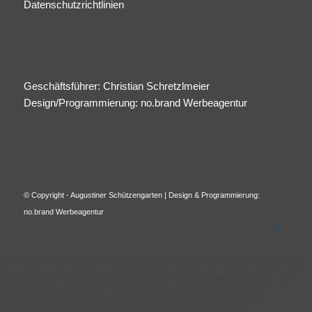
Datenschutzrichtlinien
Geschäftsführer: Christian Schretzlmeier
Design/Programmierung:
no.brand Werbeagentur
© Copyright - Augustiner Schützengarten | Design & Programmierung:
no.brand Werbeagentur
Wir nutzen auf dieser Website ausschließlich technisch notwendige
Cookies, um die Grundfunktionen der Seite zu gewährleisten. Es
werden keine Tracking-, Analyse- oder Marketing-Cookies
verwendet. Weitere Informationen finden Sie in unserer