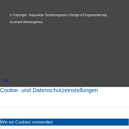
© Copyright - Augustiner Schützengarten | Design & Programmierung:
no.brand Werbeagentur
Wir nutzen auf dieser Website ausschließlich technisch notwendige
Cookies, um die Grundfunktionen der Seite zu gewährleisten. Es
werden keine Tracking-, Analyse- oder Marketing-Cookies
verwendet. Weitere Informationen finden Sie in unserer
Datenschutzerklärung.
OK
Cookie- und Datenschutzeinstellungen
Wie wir Cookies verwenden