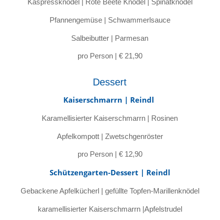
Kaspressknödel | Rote Beete Knödel | Spinatknödel
Pfannengemüse | Schwammerlsauce
Salbeibutter | Parmesan
pro Person | € 21,90
Dessert
Kaiserschmarrn | Reindl
Karamellisierter Kaiserschmarrn | Rosinen
Apfelkompott | Zwetschgenröster
pro Person | € 12,90
Schützengarten-Dessert | Reindl
Gebackene Apfelkücherl | gefüllte Topfen-Marillenknödel
karamellisierter Kaiserschmarrn |Apfelstrudel