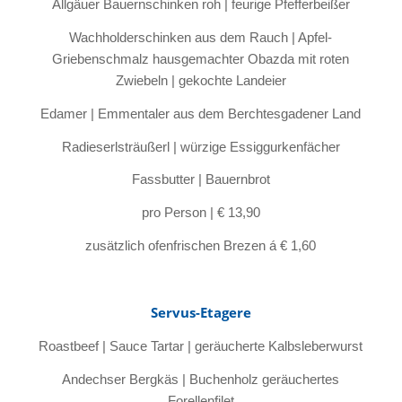
Allgäuer Bauernschinken roh | feurige Pfefferbeißer
Wachholderschinken aus dem Rauch | Apfel-
Griebenschmalz hausgemachter Obazda mit roten
Zwiebeln | gekochte Landeier
Edamer | Emmentaler aus dem Berchtesgadener Land
Radieserlsträußerl | würzige Essiggurkenfächer
Fassbutter | Bauernbrot
pro Person | € 13,90
zusätzlich ofenfrischen Brezen á € 1,60
Servus-Etagere
Roastbeef | Sauce Tartar | geräucherte Kalbsleberwurst
Andechser Bergkäs | Buchenholz geräuchertes
Forellenfilet