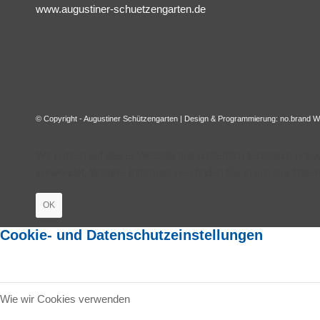
www.augustiner-schuetzengarten.de
© Copyright - Augustiner Schützengarten | Design & Programmierung:
no.brand W
Wir nutzen auf dieser Website ausschließlich technisch not
verwendet. Weitere Informationen finden Sie in unserer Date
OK
Cookie- und Datenschutzeinstellungen
Wie wir Cookies verwenden