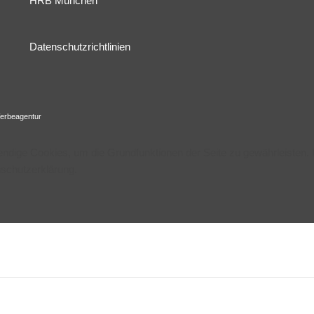
HRB München
Datenschutzrichtlinien
erbeagentur
wendige Cookies, um die Grundfunktionen der Seite zu gewährleisten.
nschutzerklärung.