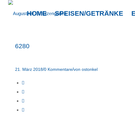
HOME
SPEISEN/GETRÄNKE
6280
/
/
21. März 2018
0 Kommentare
von
ostonkel
Eintrag teilen